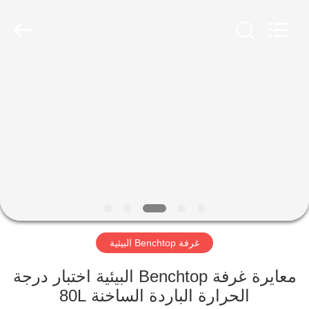
Xi'An
LIB
Environmental
Simulation
Industry.
All
Rights
Reserved.
منزل،
بيت
منتجات
معلومات
عنا
غرفة Benchtop البيئية
جولة
في
معايرة غرفة Benchtop البيئية اختبار درجة
الحرارة الباردة الساخنة 80L
المعمل