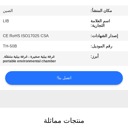
مكان المنشأ:
الصين
مراقبة
اسم العلامة
LIB
الجودة
التجارية:
إصدار الشهادات:
CE RoHS ISO17025 CSA
اتصل
رقم الموديل:
TH-50B
بنا
أبرز:
,
غرفة بيئية صغيرة ، غرفة بيئية متنقلة
portable environmental chamber
أخبار
اتصل بنا!
اطلب
اقتباس
خريطة
منتجات مماثلة
الموقع