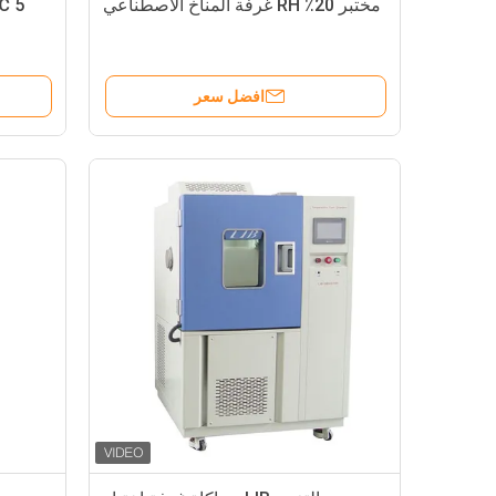
مختبر 20٪ RH غرفة المناخ الاصطناعي
افضل سعر