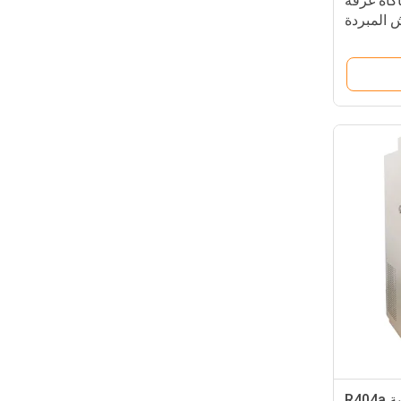
Mi ℃ محاكاة غرفة
ش المبردة
آلة اختبار درجة حرارة الرطوبة R404a