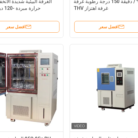
5 ℃ / دقيقة 150 درجة رطوبة غرفة
الغرفة البيئية شديدة الان
غرفة اهتزاز THV
حرارة مبردة -120 درجة مئوية
افضل سعر
افضل سعر