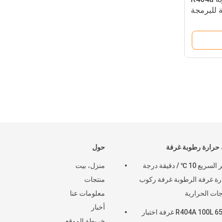
ة للبرمجة
حرارة رطوبة غرفة
حول
التغيير السريع 10 ℃ / دقيقة درجة
منزل، بيت
رة غرفة الرطوبة غرفة ركوب
منتجات
جات الحرارية
معلومات عنا
أخبار
R404A 100L 65dBA غرفة اختبار
خريطة الموقع