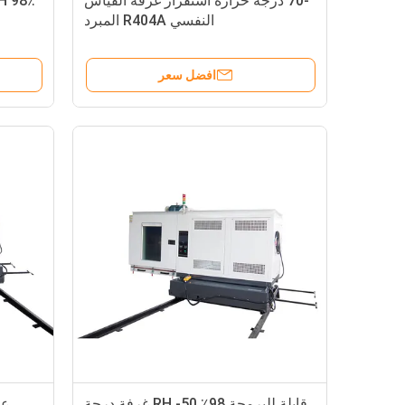
-70 درجة حرارة استقرار غرفة القياس
النفسي R404A المبرد
افضل سعر
قابلة للبرمجة 98٪ RH -50 غرفة درجة
عم