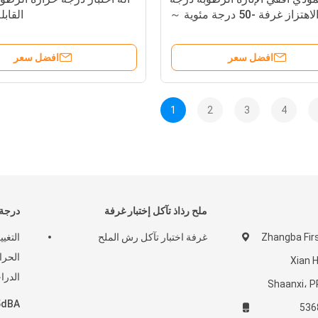
حرارة الاهتزاز غرفة -50 درجة مئوية ～
القابل
+ 150 درجة مئوية
افضل سعر
افضل سعر
1
2
3
4
ملح رذاذ تآكل إختبار غرفة
درجة 
Zhangba First ،
غرفة اختبار تآكل رش الملح
الحرا
Xian 
الدرا
Shaanxi، P