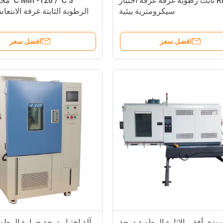
98٪ RH ثابت رطوبة غرفة غرفة اختبار
3 ℃ / n -120
سيكرومترية بيئية
الرطوبة الثابتة غرفة الانتعا
افضل سعر
افضل سعر
ودي أفقي الإثارة الرطوبة درجة