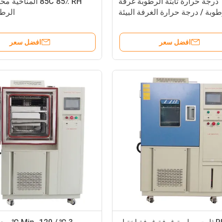
درجة حرارة ثابتة الرطوبة غرفة
85C 85٪ RH المناخي
طوبة / درجة حرارة الغرفة البيئة
الرطو
التي تسيطر عليها
افضل سعر
افضل سعر