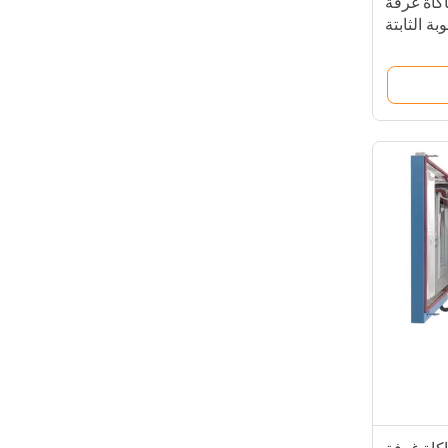
ة محاكاة غرفة
بة الثابتة