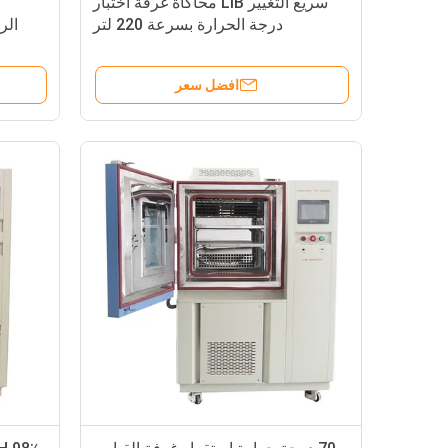
سريع التغيير LIB محاكاة غرفة اختبار
درجة الحرارة بسرعة 220 لتر
الر
افضل سعر