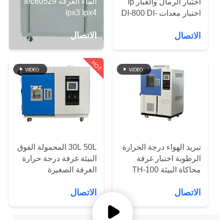
الماء الغرفة Iec60529
اختبار الرمال والغبار Ip
Ipx3 Ipx4
اختبار معدات DI-800 DI-
مراقبة
1500
الاتصال
الاتصال
الجودة
HOT
اتصل
بنا
أخبار
تبريد الهواء درجة الحرارة
30L 50L المحمولة الفوق
اطلب
الرطوبة اختبار غرفة
البيئة غرفة درجة حرارة
اقتباس
محاكاة البيئة TH-100
الغرفة الصغيرة
الاتصال
الاتصال
خريطة
الموقع