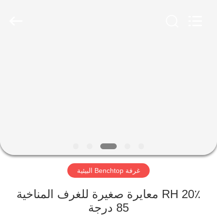
Xi'An
LIB
Environmental
Simulation
Industry.
All
Rights
Reserved.
منزل،
بيت
منتجات
معلومات
عنا
غرفة Benchtop البيئية
جولة
في
20٪ RH معايرة صغيرة للغرف المناخية
85 درجة
المعمل