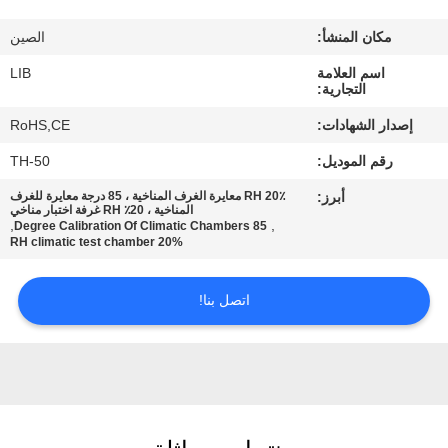
مكان المنشأ:
الصين
مراقبة
اسم العلامة
LIB
الجودة
التجارية:
إصدار الشهادات:
RoHS,CE
اتصل
رقم الموديل:
TH-50
بنا
أبرز:
20٪ RH معايرة الغرف المناخية ، 85 درجة معايرة للغرف
المناخية ، 20٪ RH غرفة اختبار مناخي
,
,
85 Degree Calibration Of Climatic Chambers
أخبار
20% RH climatic test chamber
اتصل بنا!
اطلب
اقتباس
خريطة
الموقع