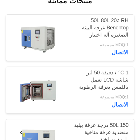
منتجات مماثلة
PRIVACY
50L 80L 20٪ RH
POLICY
Benchtop غرفة البيئة
الصغيرة آلة اختبار
الرطوبة
MOQ:1 مجموعة
الاتصال
1 ℃ / دقيقة 50 لتر
شاشة LCD تعمل
باللمس بغرفة الرطوبة
النسبية الصغيرة
MOQ:1 مجموعة
الاتصال
50L 150 درجة غرفة بيئية
منضدية غرفة مناخية
باردة وساخنة