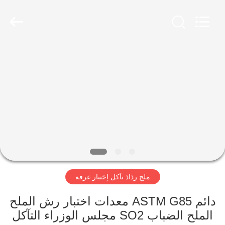
Xi'An
LIB
Environmental
Simulation
Industry.
All
Rights
Reserved.
منزل،
بيت
منتجات
معلومات
عنا
ملح رذاذ تآكل إختبار غرفة
جولة
في
دائم ASTM G85 معدات اختبار رش الملح
الملح الضباب SO2 مجلس الوزراء التآكل
المعمل