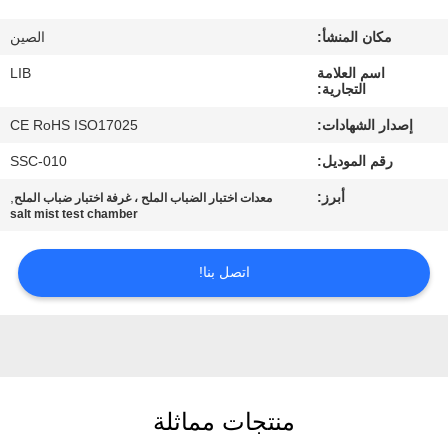
مكان المنشأ:
الصين
مراقبة
اسم العلامة
LIB
الجودة
التجارية:
إصدار الشهادات:
CE RoHS ISO17025
اتصل
رقم الموديل:
SSC-010
بنا
أبرز:
,
معدات اختبار الضباب الملح ، غرفة اختبار ضباب الملح
salt mist test chamber
أخبار
اتصل بنا!
اطلب
اقتباس
خريطة
منتجات مماثلة
الموقع