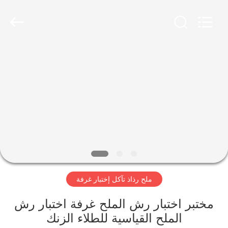
Xi'An
LIB
Environmental
Simulation
Industry.
All
Rights
Reserved.
منزل،
بيت
منتجات
معلومات
عنا
ملح رذاذ تآكل إختبار غرفة
جولة
في
مختبر اختبار رش الملح غرفة اختبار رش
الملح القياسية للطلاء الزنك
المعمل