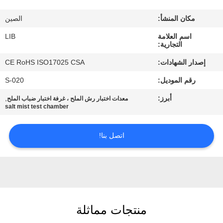
مكان المنشأ:
الصين
مراقبة
اسم العلامة
LIB
الجودة
التجارية:
إصدار الشهادات:
CE RoHS ISO17025 CSA
اتصل
رقم الموديل:
S-020
بنا
أبرز:
,
معدات اختبار رش الملح ، غرفة اختبار ضباب الملح
salt mist test chamber
أخبار
اتصل بنا!
اطلب
اقتباس
خريطة
منتجات مماثلة
الموقع