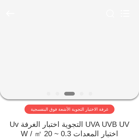
Xi'An
LIB
Environmental
Simulation
Industry.
All
Rights
Reserved.
منزل،
بيت
منتجات
معلومات
عنا
غرفة الاختبار التجوية الأشعة فوق البنفسجية
جولة
في
UVA UVB UV التجوية اختبار الغرفة Uv
اختبار المعدات 0.3 ~ 20 W / ㎡
المعمل