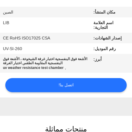
مكان المنشأ:
الصين
مراقبة
الجودة
اسم العلامة
LIB
التجارية:
إصدار الشهادات:
CE RoHS ISO17025 CSA
اتصل
رقم الموديل:
UV-SI-260
بنا
أبرز:
الأشعة فوق البنفسجية اختبار غرفة الشيخوخة ، الأشعة فوق
البنفسجية المقاومة الطقس اختبار الغرفة
,
uv weather resistance test chamber
أخبار
اتصل بنا!
اطلب
اقتباس
خريطة
منتجات مماثلة
الموقع