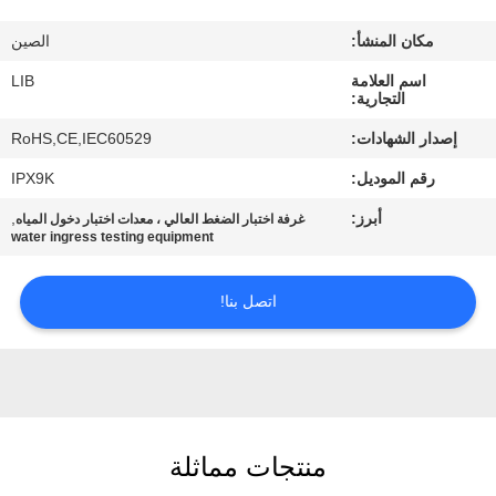
مكان المنشأ:
الصين
مراقبة
اسم العلامة
LIB
الجودة
التجارية:
إصدار الشهادات:
RoHS,CE,IEC60529
اتصل
رقم الموديل:
IPX9K
بنا
أبرز:
,
غرفة اختبار الضغط العالي ، معدات اختبار دخول المياه
water ingress testing equipment
أخبار
اتصل بنا!
اطلب
اقتباس
خريطة
منتجات مماثلة
الموقع