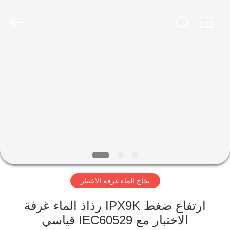
Xi'An
LIB
Environmental
Simulation
Industry.
All
Rights
Reserved.
منزل،
بيت
منتجات
معلومات
عنا
بخاخ الماء غرفة الاختبار
جولة
في
ارتفاع ضغط IPX9K رذاذ الماء غرفة
الاختبار مع IEC60529 قياسي
المعمل